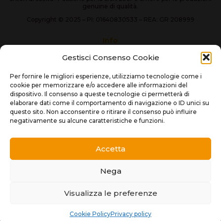
genuine di qualità.
Copyright © 2025 – PI: 01640830533 – REA: GR 208999
Info
spedizioni
Gestisci Consenso Cookie
termini e condizioni
privacy policy
Per fornire le migliori esperienze, utilizziamo tecnologie come i
cookie policy
cookie per memorizzare e/o accedere alle informazioni del
Contatti
dispositivo. Il consenso a queste tecnologie ci permetterà di
elaborare dati come il comportamento di navigazione o ID unici su
Scrivici
questo sito. Non acconsentire o ritirare il consenso può influire
Dove siamo
negativamente su alcune caratteristiche e funzioni.
Orari
Metodi di pagamento
Accetta
bonifico
carta di credito
paypal
Nega
Seguici su
Visualizza le preferenze
Cookie Policy
Privacy policy