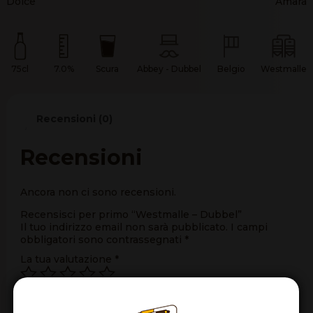
Dolce
Amara
75cl
7.0%
Scura
Abbey - Dubbel
Belgio
Westmalle
Recensioni (0)
Recensioni
Ancora non ci sono recensioni.
Recensisci per primo “Westmalle – Dubbel”
Il tuo indirizzo email non sarà pubblicato.
I campi
obbligatori sono contrassegnati
*
La tua valutazione
*
La tua recensione
*