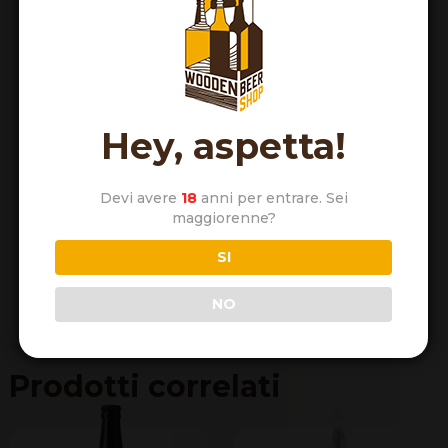
Nome
*
Hey, aspetta!
Email
*
Devi avere
18
anni per entrare. Sei
maggiorenne?
SI
NO
Prodotti correlati