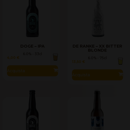
DOGE – IPA
DE RANKE – XX BITTER
BLONDE
6.0% - 33cl
4,00
€
6.0% - 75cl
13,50
€
Acquista
Acquista