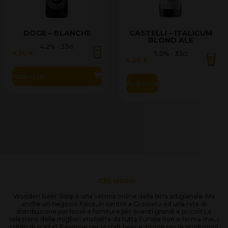
DOGE – BLANCHE
CASTELLI – ITALICUM
BLOND ALE
4.2% - 33cl
4,20
€
5.0% - 33cl
4,00
€
Acquista
Acquista
Chi siamo
Wooden Beer Shop è una vetrina online della birra artigianale. Ma
anche un negozio fisico, in centro a Grosseto ed una rete di
distribuzione per locali e forniture per eventi grandi e piccoli! La
selezione delle migliori etichette da tutta Europa non si ferma mai, i
criteri di scelta? Passione per la craft beer e amore per le produzioni