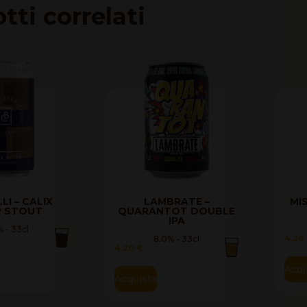
tti correlati
LI – CALIX
LAMBRATE –
MI
R STOUT
QUARANTOT DOUBLE
IPA
% - 33cl
4,20
8.0% - 33cl
4,20
€
Acqu
Acquista