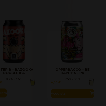
STER B – BAZOOKA
OPPERBACCO – BE
DOUBLE IPA
HAPPY NEIPA
8.2% - 33cl
7.5% - 33cl
€
4,50
€
ista
Acquista