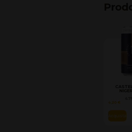
Prodo
CASTEL
NIGE
6.7
4,20
€
Acquista