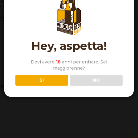
utazione
*
censione
*
Hey, aspetta!
Devi avere
18
anni per entrare. Sei
maggiorenne?
SI
NO