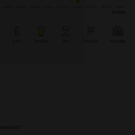
Amara
6.5%
Bionda
IPA
Estonia
Puhaste
rassegnati
*