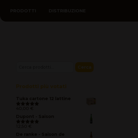
PRODOTTI
DISTRIBUZIONE
Cerca:
Cerca
Prodotti più votati
Tuka cartone 12 lattine
40,00
€
Valutato
5.00
su 5
Dupont - Saison
12,50
€
Valutato
5.00
su 5
De ranke - Saison de