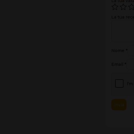
La tua val
La tua re
Nome
*
Email
*