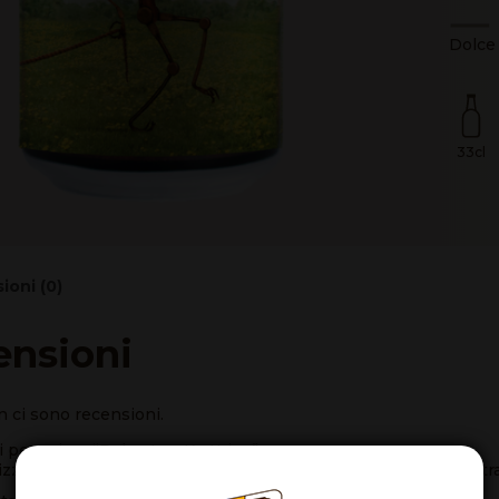
Dolce
33cl
ioni (0)
ensioni
 ci sono recensioni.
 per primo “Puhaste – Kratt ipa”
rizzo email non sarà pubblicato.
I campi obbligatori sono cont