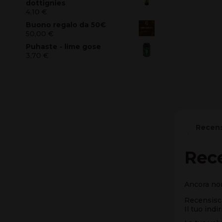
dottignies
4,10
€
Buono regalo da 50€
50,00
€
Puhaste - lime gose
3,70
€
Recens
Rec
Ancora non
Recensisci
Il tuo indi