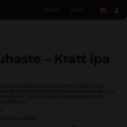
EVENTI
BLOG
0
uhaste – Kratt ipa
€
a è un mix di agrumi e pino resinoso. I sapori sono
mente fruttati bilanciati con amaro di scorza di agrumi e
usto di pino. Una IPA ibrida dal piacevole carattere
to e resinoso.
to
orie:
Birra
,
Lattina