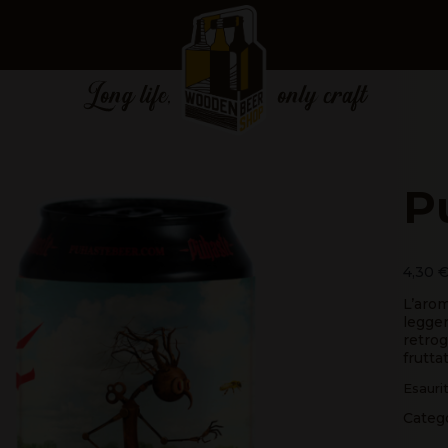
P
4,30
L’arom
legger
retrog
frutta
Esauri
Categ